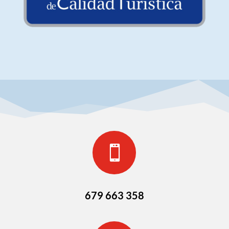

679 663 358